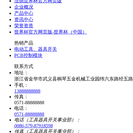
法德世界杯官方网页版
企业概况
产品中心
资讯中心
荣誉资质
世界杯官方网页版-世界杯（中国）
热销产品
电动工具、器具开关
PCB控制模块
联系方式
地址：
浙江省金华市武义县桐琴五金机械工业园纬六东路经五路
手机：
13888888888
传真：
0571-88888888
电话：
0571-88888888
电话（工具器具开关事业部）：
0086-579-87918598
传真（工具器具开关事业部）：