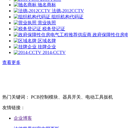
驰名商标
法德-2012CCTV
组织机构代码证
营业执照
税务登记证
政府保障性住房
区域名牌
挂牌企业
2014-CCTV
查看更多
热门关键词： PCB控制模块、器具开关、电动工具扳机
友情链接：
企业博客