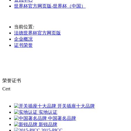
世界杯官方网页版-世界杯（中国）
当前位置
:
法德世界杯官方网页版
企业概况
证书荣誉
荣誉证书
Cert
开关插座十大品牌
实地认证
中国著名品牌
新锐品牌
2015-PICC