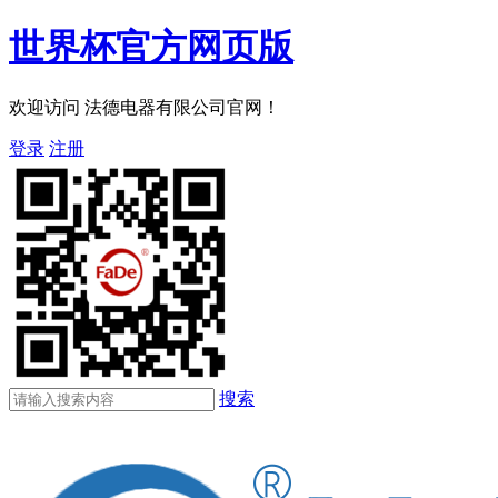
世界杯官方网页版
欢迎访问 法德电器有限公司官网！
登录
注册
搜索