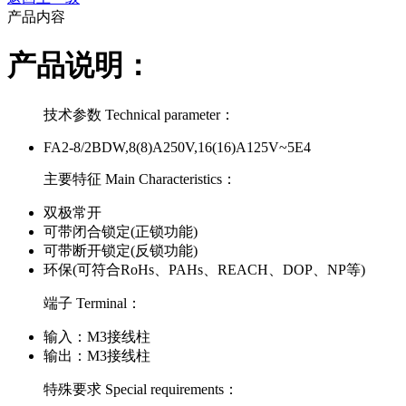
产品内容
产品说明：
技术参数 Technical parameter：
FA2-8/2BDW,8(8)A250V,16(16)A125V~5E4
主要特征 Main Characteristics：
双极常开
可带闭合锁定(正锁功能)
可带断开锁定(反锁功能)
环保(可符合RoHs、PAHs、REACH、DOP、NP等)
端子 Terminal：
输入：M3接线柱
输出：M3接线柱
特殊要求 Special requirements：