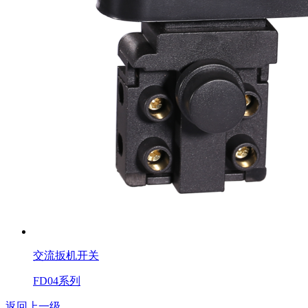
交流扳机开关
FD04系列
返回上一级