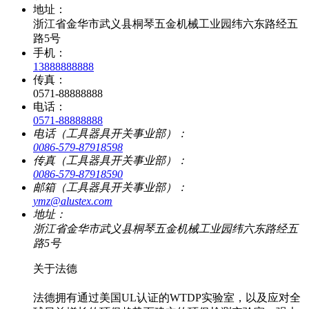
地址：
浙江省金华市武义县桐琴五金机械工业园纬六东路经五
路5号
手机：
13888888888
传真：
0571-88888888
电话：
0571-88888888
电话（工具器具开关事业部）：
0086-579-87918598
传真（工具器具开关事业部）：
0086-579-87918590
邮箱（工具器具开关事业部）：
ymz@alustex.com
地址：
浙江省金华市武义县桐琴五金机械工业园纬六东路经五
路5号
关于法德
法德拥有通过美国UL认证的WTDP实验室，以及应对全