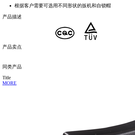
根据客户需要可选用不同形状的扳机和自锁帽
产品描述
产品卖点
同类产品
Title
MORE