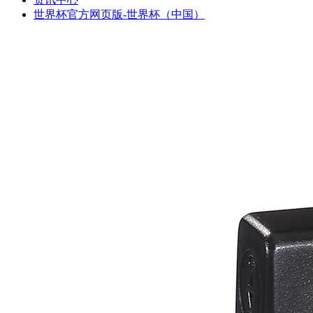
世界杯官方网页版-世界杯（中国）