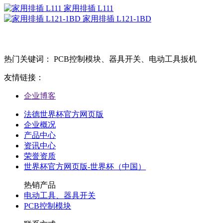
家用排插
L111
家用排插
L121-1BD
热门关键词： PCB控制模块、器具开关、电动工具扳机
友情链接：
企业博客
法德世界杯官方网页版
企业概况
产品中心
资讯中心
荣誉资质
世界杯官方网页版-世界杯（中国）
热销产品
电动工具、器具开关
PCB控制模块