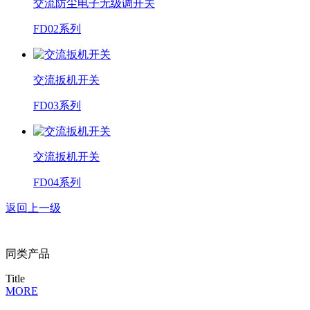
交流防尘电子无级调开关
FD02系列
交流扳机开关
FD03系列
交流扳机开关
FD04系列
返回上一级
同类产品
Title
MORE