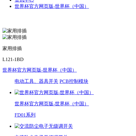
世界杯官方网页版-世界杯（中国）
家用排插
L121-1BD
世界杯官方网页版-世界杯（中国）
电动工具、器具开关
PCB控制模块
世界杯官方网页版-世界杯（中国）
FD01系列