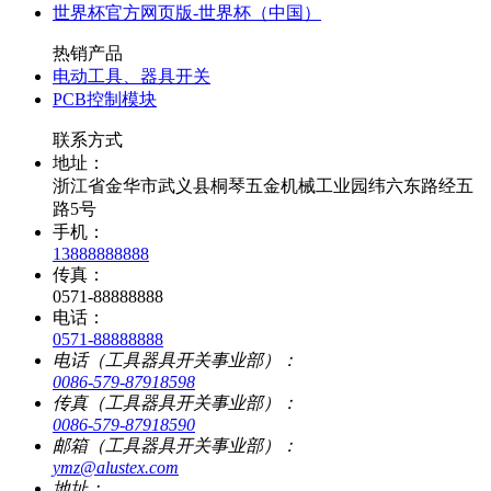
世界杯官方网页版-世界杯（中国）
热销产品
电动工具、器具开关
PCB控制模块
联系方式
地址：
浙江省金华市武义县桐琴五金机械工业园纬六东路经五
路5号
手机：
13888888888
传真：
0571-88888888
电话：
0571-88888888
电话（工具器具开关事业部）：
0086-579-87918598
传真（工具器具开关事业部）：
0086-579-87918590
邮箱（工具器具开关事业部）：
ymz@alustex.com
地址：