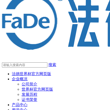
搜索
法德世界杯官方网页版
企业概况
公司简介
世界杯官方网页版
发展历程
证书荣誉
产品中心
资讯中心