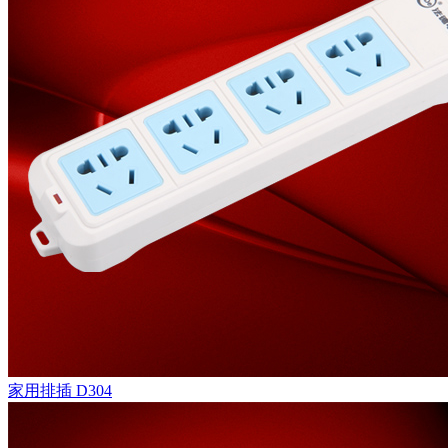
家用排插
D304