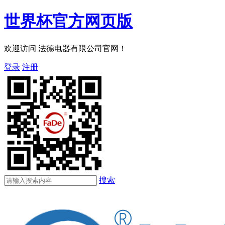
世界杯官方网页版
欢迎访问 法德电器有限公司官网！
登录
注册
搜索