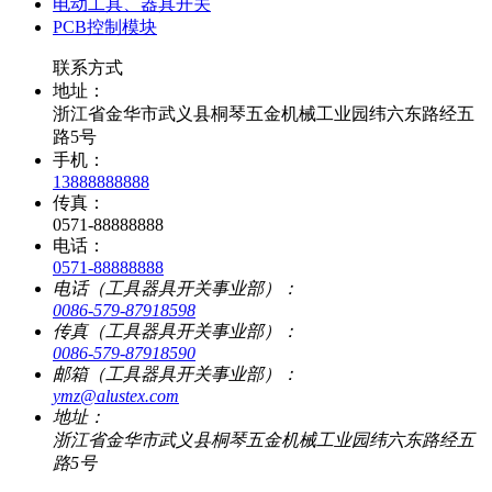
电动工具、器具开关
PCB控制模块
联系方式
地址：
浙江省金华市武义县桐琴五金机械工业园纬六东路经五
路5号
手机：
13888888888
传真：
0571-88888888
电话：
0571-88888888
电话（工具器具开关事业部）：
0086-579-87918598
传真（工具器具开关事业部）：
0086-579-87918590
邮箱（工具器具开关事业部）：
ymz@alustex.com
地址：
浙江省金华市武义县桐琴五金机械工业园纬六东路经五
路5号