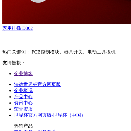
家用排插
D302
热门关键词： PCB控制模块、器具开关、电动工具扳机
友情链接：
企业博客
法德世界杯官方网页版
企业概况
产品中心
资讯中心
荣誉资质
世界杯官方网页版-世界杯（中国）
热销产品