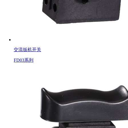
交流扳机开关
FD03系列