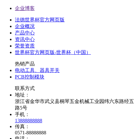
企业博客
法德世界杯官方网页版
企业概况
产品中心
资讯中心
荣誉资质
世界杯官方网页版-世界杯（中国）
热销产品
电动工具、器具开关
PCB控制模块
联系方式
地址：
浙江省金华市武义县桐琴五金机械工业园纬六东路经五
路5号
手机：
13888888888
传真：
0571-88888888
电话：