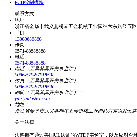
PCB控制模块
联系方式
地址：
浙江省金华市武义县桐琴五金机械工业园纬六东路经五路
手机：
13888888888
传真：
0571-88888888
电话：
0571-88888888
电话（工具器具开关事业部）：
0086-579-87918598
传真（工具器具开关事业部）：
0086-579-87918590
邮箱（工具器具开关事业部）：
ymz@alustex.com
地址：
浙江省金华市武义县桐琴五金机械工业园纬六东路经五路
关于法德
法德拥有通过美国UL认证的WTDP实验室，以及应对