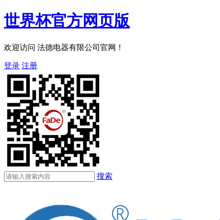
世界杯官方网页版
欢迎访问 法德电器有限公司官网！
登录
注册
搜索