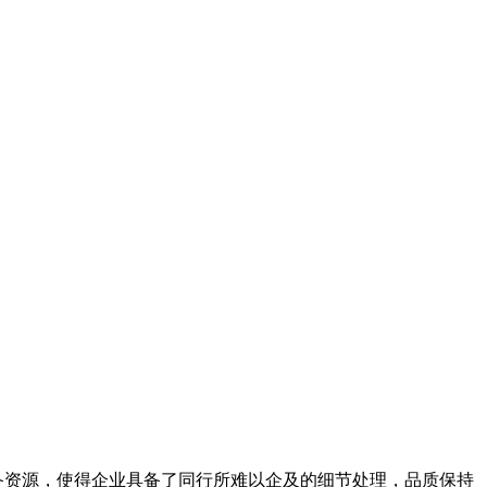
备资源，使得企业具备了同行所难以企及的细节处理，品质保持