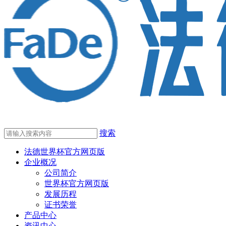
搜索
法德世界杯官方网页版
企业概况
公司简介
世界杯官方网页版
发展历程
证书荣誉
产品中心
资讯中心