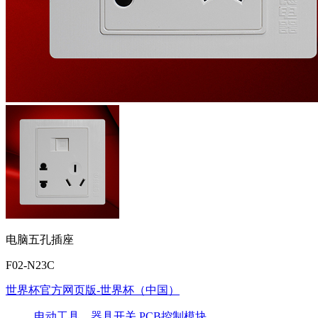
电脑五孔插座
F02-N23C
世界杯官方网页版-世界杯（中国）
电动工具、器具开关
PCB控制模块