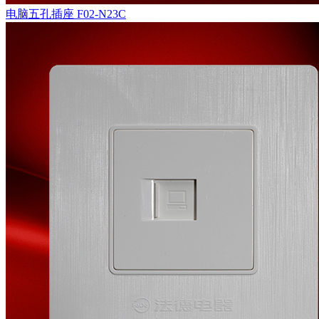
电脑五孔插座
F02-N23C