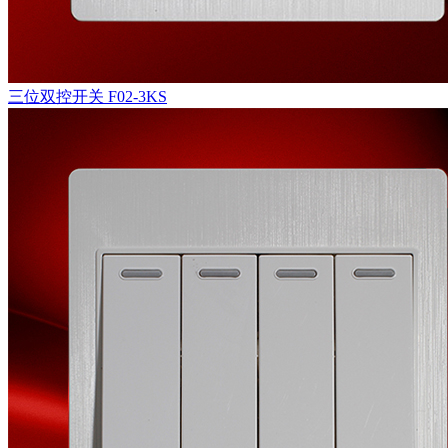
三位双控开关
F02-3KS