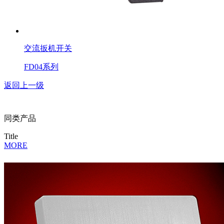
交流扳机开关
FD04系列
返回上一级
同类产品
Title
MORE