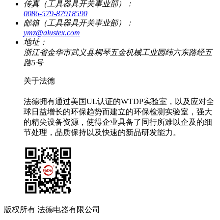
传真（工具器具开关事业部）：
0086-579-87918590
邮箱（工具器具开关事业部）：
ymz@alustex.com
地址：
浙江省金华市武义县桐琴五金机械工业园纬六东路经五
路5号
关于法德
法德拥有通过美国UL认证的WTDP实验室，以及应对全
球日益增长的环保趋势而建立的环保检测实验室，强大
的精尖设备资源，使得企业具备了同行所难以企及的细
节处理，品质保持以及快速的新品研发能力。
版权所有 法德电器有限公司