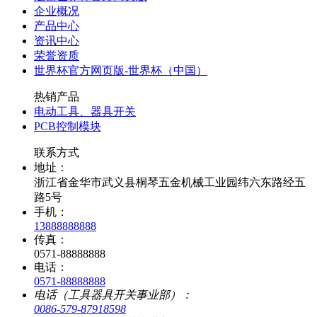
企业概况
产品中心
资讯中心
荣誉资质
世界杯官方网页版-世界杯（中国）
热销产品
电动工具、器具开关
PCB控制模块
联系方式
地址：
浙江省金华市武义县桐琴五金机械工业园纬六东路经五
路5号
手机：
13888888888
传真：
0571-88888888
电话：
0571-88888888
电话（工具器具开关事业部）：
0086-579-87918598