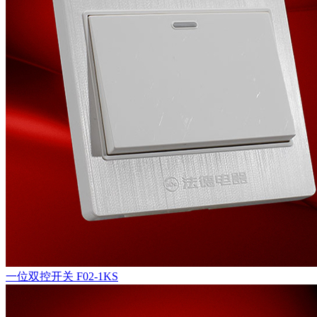
一位双控开关
F02-1KS