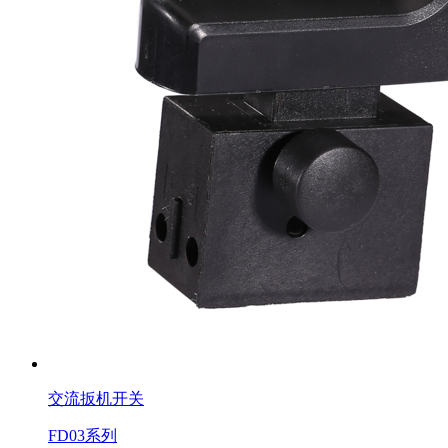
交流扳机开关
FD03系列