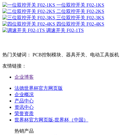
一位双控开关
F02-1KS
二位双控开关
F02-2KS
三位双控开关
F02-3KS
四位双控开关
F02-4KS
调速开关
F02-1TS
热门关键词： PCB控制模块、器具开关、电动工具扳机
友情链接：
企业博客
法德世界杯官方网页版
企业概况
产品中心
资讯中心
荣誉资质
世界杯官方网页版-世界杯（中国）
热销产品