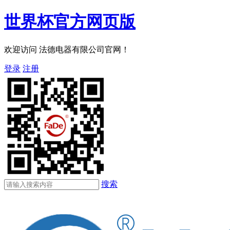
世界杯官方网页版
欢迎访问 法德电器有限公司官网！
登录
注册
搜索