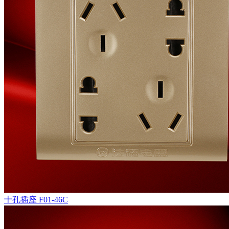
十孔插座
F01-46C