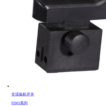
交流扳机开关
FD03系列