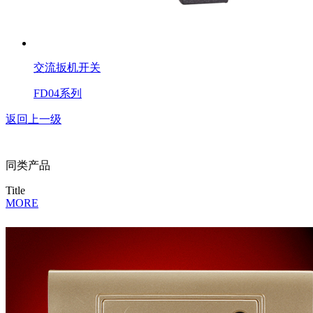
交流扳机开关
FD04系列
返回上一级
同类产品
Title
MORE