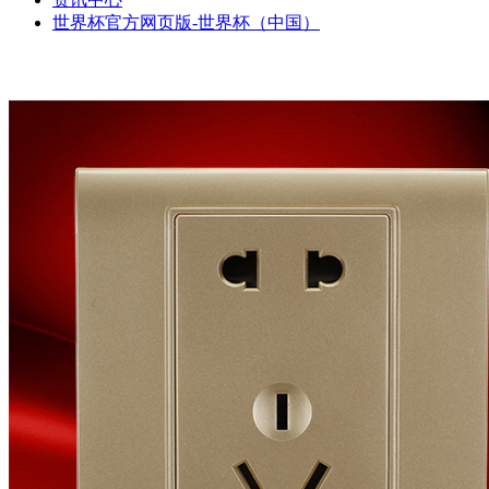
世界杯官方网页版-世界杯（中国）