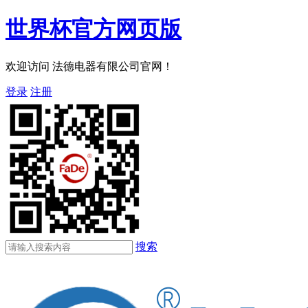
世界杯官方网页版
欢迎访问 法德电器有限公司官网！
登录
注册
搜索