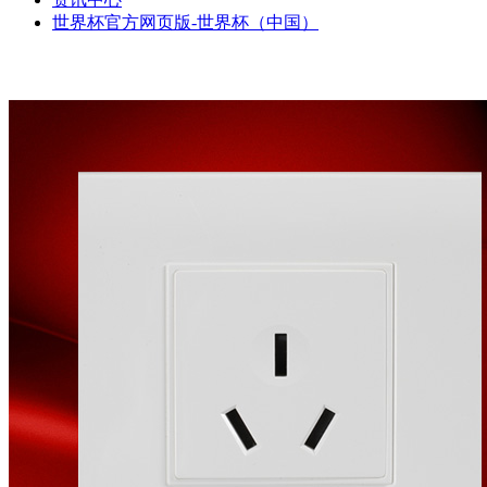
世界杯官方网页版-世界杯（中国）