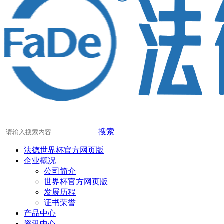
搜索
法德世界杯官方网页版
企业概况
公司简介
世界杯官方网页版
发展历程
证书荣誉
产品中心
资讯中心