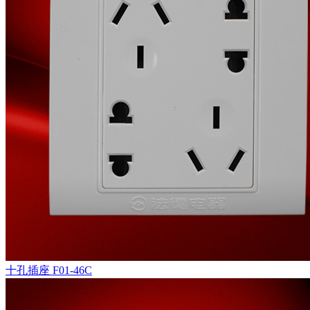
十孔插座
F01-46C