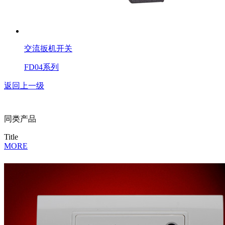
交流扳机开关
FD04系列
返回上一级
同类产品
Title
MORE