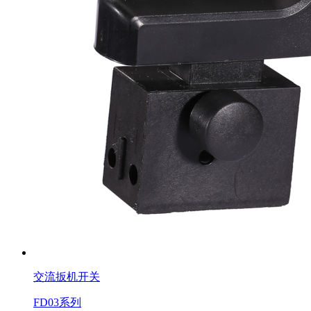
交流扳机开关
FD03系列