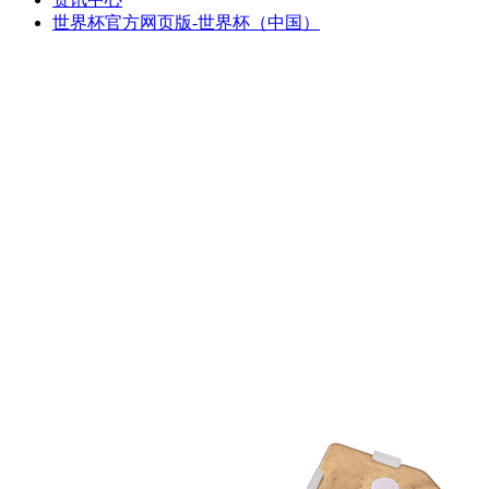
世界杯官方网页版-世界杯（中国）