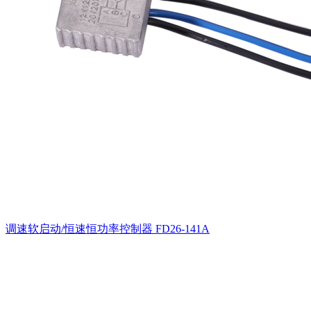
调速软启动/恒速恒功率控制器
FD26-141A