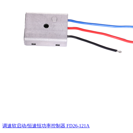
调速软启动/恒速恒功率控制器
FD26-121A