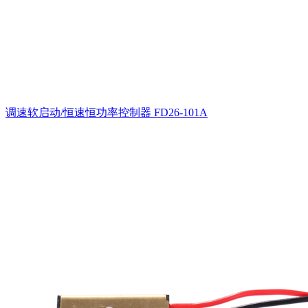
调速软启动/恒速恒功率控制器
FD26-101A