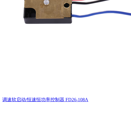
调速软启动/恒速恒功率控制器
FD26-108A