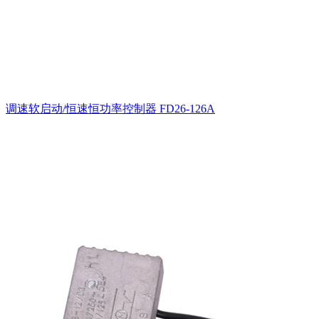
调速软启动/恒速恒功率控制器
FD26-126A