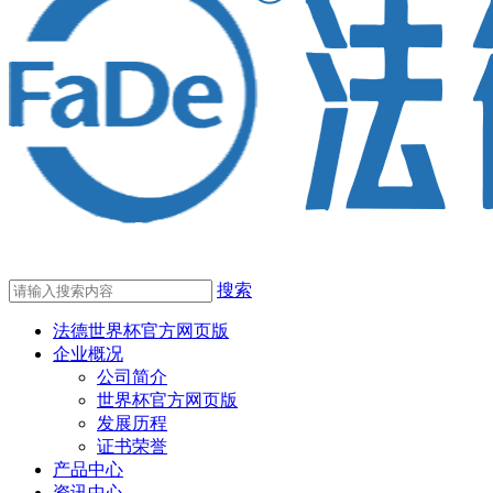
搜索
法德世界杯官方网页版
企业概况
公司简介
世界杯官方网页版
发展历程
证书荣誉
产品中心
资讯中心