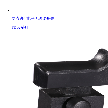
交流防尘电子无级调开关
FD02系列