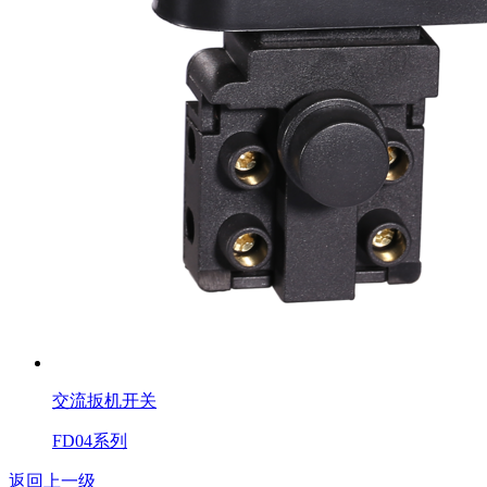
交流扳机开关
FD04系列
返回上一级