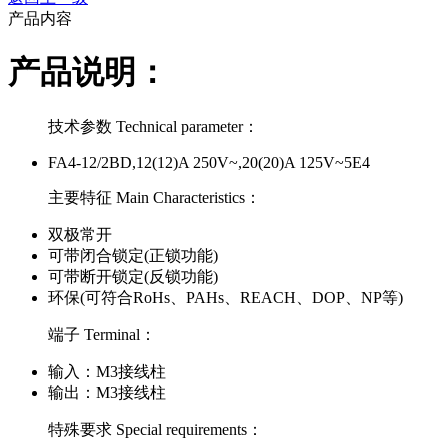
产品内容
产品说明：
技术参数 Technical parameter：
FA4-12/2BD,12(12)A 250V~,20(20)A 125V~5E4
主要特征 Main Characteristics：
双极常开
可带闭合锁定(正锁功能)
可带断开锁定(反锁功能)
环保(可符合RoHs、PAHs、REACH、DOP、NP等)
端子 Terminal：
输入：M3接线柱
输出：M3接线柱
特殊要求 Special requirements：