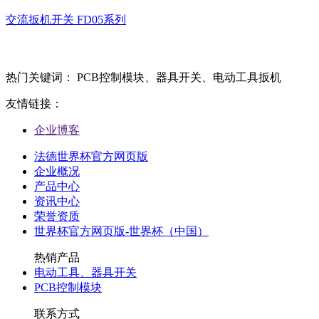
交流扳机开关
FD05系列
热门关键词： PCB控制模块、器具开关、电动工具扳机
友情链接：
企业博客
法德世界杯官方网页版
企业概况
产品中心
资讯中心
荣誉资质
世界杯官方网页版-世界杯（中国）
热销产品
电动工具、器具开关
PCB控制模块
联系方式