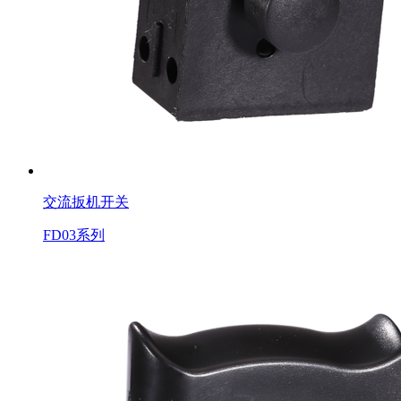
交流扳机开关
FD03系列