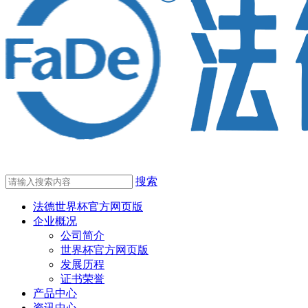
搜索
法德世界杯官方网页版
企业概况
公司简介
世界杯官方网页版
发展历程
证书荣誉
产品中心
资讯中心