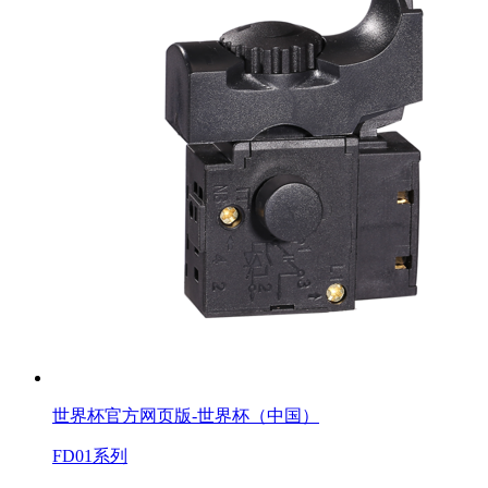
世界杯官方网页版-世界杯（中国）
FD01系列