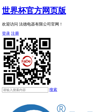
世界杯官方网页版
欢迎访问 法德电器有限公司官网！
登录
注册
搜索