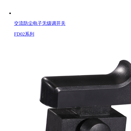
交流防尘电子无级调开关
FD02系列