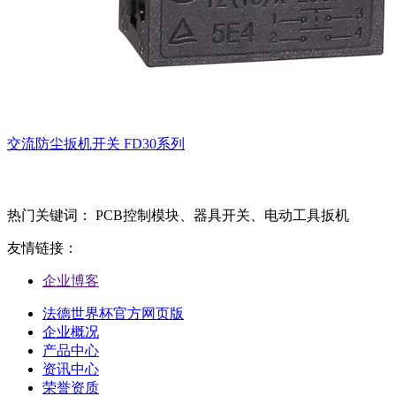
交流防尘扳机开关
FD30系列
热门关键词： PCB控制模块、器具开关、电动工具扳机
友情链接：
企业博客
法德世界杯官方网页版
企业概况
产品中心
资讯中心
荣誉资质