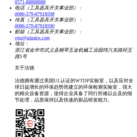
0571-88888888
电话（工具器具开关事业部）：
0086-579-87918598
传真（工具器具开关事业部）：
0086-579-87918590
邮箱（工具器具开关事业部）：
ymz@alustex.com
地址：
浙江省金华市武义县桐琴五金机械工业园纬六东路经五
路5号
关于法德
法德拥有通过美国UL认证的WTDP实验室，以及应对全
球日益增长的环保趋势而建立的环保检测实验室，强大
的精尖设备资源，使得企业具备了同行所难以企及的细
节处理，品质保持以及快速的新品研发能力。