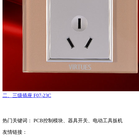
二、三级插座
F07-23C
热门关键词： PCB控制模块、器具开关、电动工具扳机
友情链接：