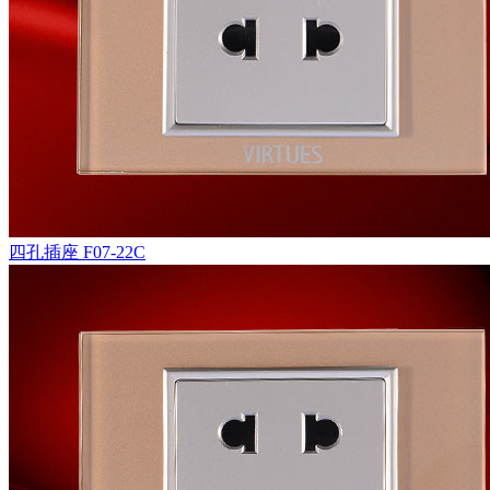
四孔插座
F07-22C