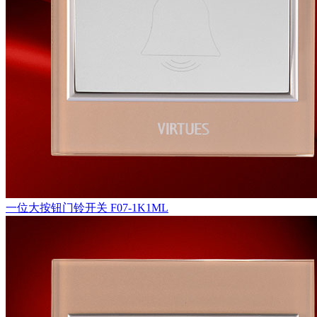
一位大按钮门铃开关
F07-1K1ML