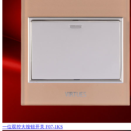
一位双控大按钮开关
F07-1KS