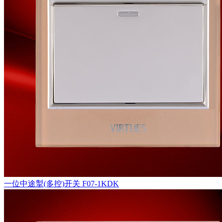
一位中途掣(多控)开关
F07-1KDK