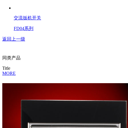
交流扳机开关
FD04系列
返回上一级
同类产品
Title
MORE