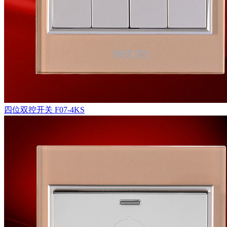
四位双控开关
F07-4KS