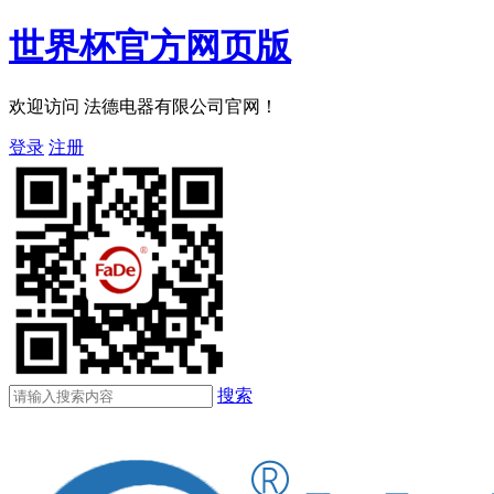
世界杯官方网页版
欢迎访问 法德电器有限公司官网！
登录
注册
搜索