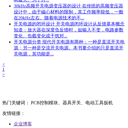
30kHz高频开关电源变压器的设计
在传统的高频变压器
设计中，由于磁心材料的限制，其工作频率较低，一般
在20kHz左右。随着电源技术的不...
开关电源的闭环设计
开关电源闭环设计从反馈基本概念
知道：放大器在深度负反馈时，如输入不变，电路参数
变化、负载变化或干扰对...
开关电源分类
现代开关电源有两种：一种是直流开关电
源；另一种是交流开关电源。本书要介绍的只是直流开
关电源，其功能是...
<
1
>
热门关键词： PCB控制模块、器具开关、电动工具扳机
友情链接：
企业博客