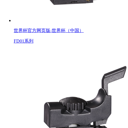
世界杯官方网页版-世界杯（中国）
FD01系列