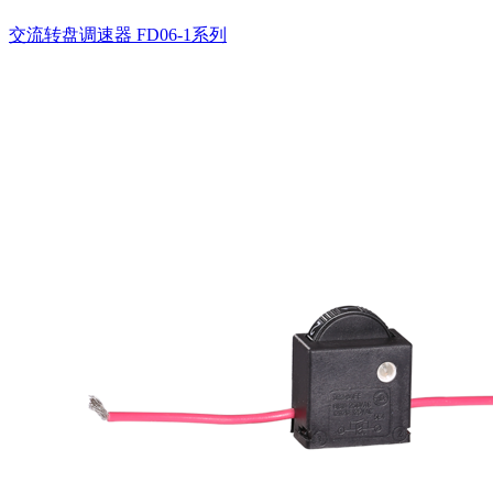
交流转盘调速器
FD06-1系列