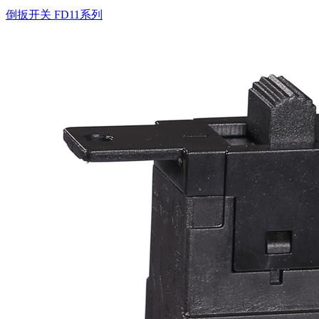
倒扳开关
FD11系列