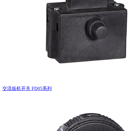
交流扳机开关
FD05系列