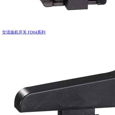
交流扳机开关
FD04系列