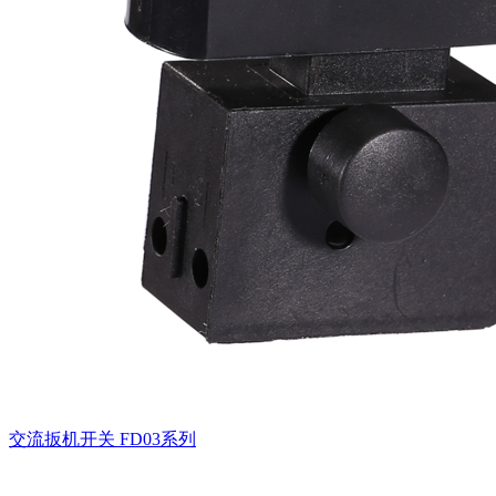
交流扳机开关
FD03系列