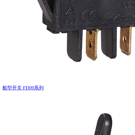
船型开关
FD09系列