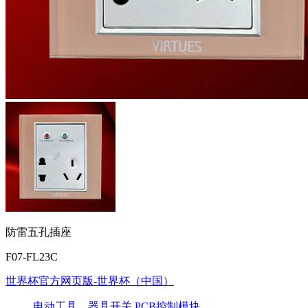
防雷五孔插座
F07-FL23C
世界杯官方网页版-世界杯（中国）
电动工具、器具开关
PCB控制模块