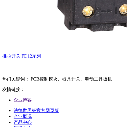
推拉开关
FD12系列
热门关键词： PCB控制模块、器具开关、电动工具扳机
友情链接：
企业博客
法德世界杯官方网页版
企业概况
产品中心