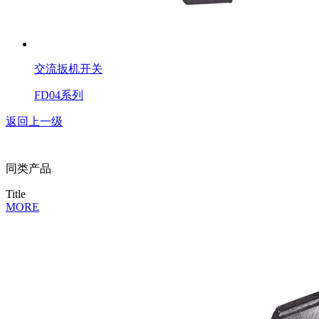
交流扳机开关
FD04系列
返回上一级
同类产品
Title
MORE