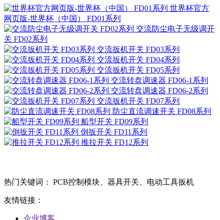
世界杯官方
网页版-世界杯（中国）
FD01系列
交流防尘电子无级调开
关
FD02系列
交流扳机开关
FD03系列
交流扳机开关
FD04系列
交流扳机开关
FD05系列
交流转盘调速器
FD06-1系列
交流转盘调速器
FD06-2系列
交流扳机开关
FD07系列
防尘直流调速开关
FD08系列
船型开关
FD09系列
倒扳开关
FD11系列
推拉开关
FD12系列
热门关键词： PCB控制模块、器具开关、电动工具扳机
友情链接：
企业博客