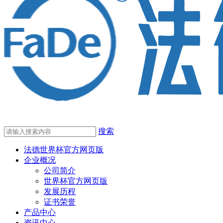
搜索
法德世界杯官方网页版
企业概况
公司简介
世界杯官方网页版
发展历程
证书荣誉
产品中心
资讯中心