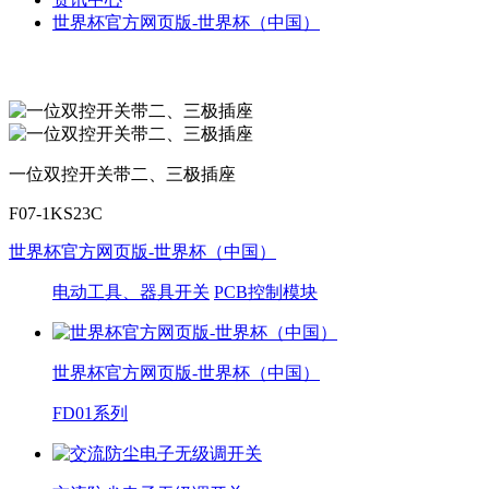
世界杯官方网页版-世界杯（中国）
一位双控开关带二、三极插座
F07-1KS23C
世界杯官方网页版-世界杯（中国）
电动工具、器具开关
PCB控制模块
世界杯官方网页版-世界杯（中国）
FD01系列