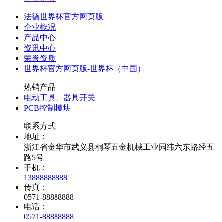
法德世界杯官方网页版
企业概况
产品中心
资讯中心
荣誉资质
世界杯官方网页版-世界杯（中国）
热销产品
电动工具、器具开关
PCB控制模块
联系方式
地址：
浙江省金华市武义县桐琴五金机械工业园纬六东路经五
路5号
手机：
13888888888
传真：
0571-88888888
电话：
0571-88888888