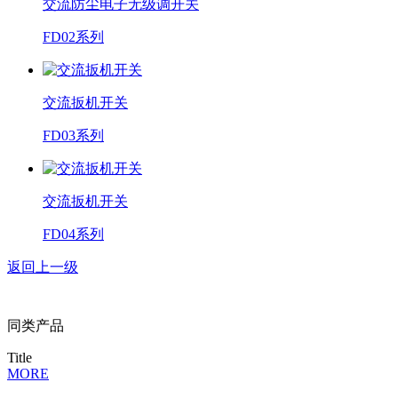
交流防尘电子无级调开关
FD02系列
交流扳机开关
FD03系列
交流扳机开关
FD04系列
返回上一级
同类产品
Title
MORE