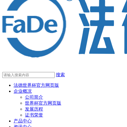
搜索
法德世界杯官方网页版
企业概况
公司简介
世界杯官方网页版
发展历程
证书荣誉
产品中心
资讯中心