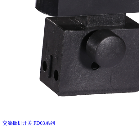
交流扳机开关
FD03系列