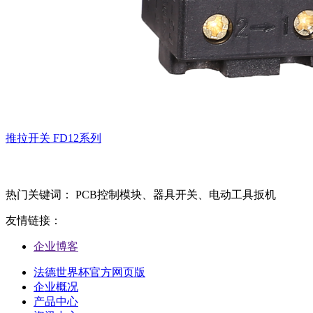
推拉开关
FD12系列
热门关键词： PCB控制模块、器具开关、电动工具扳机
友情链接：
企业博客
法德世界杯官方网页版
企业概况
产品中心