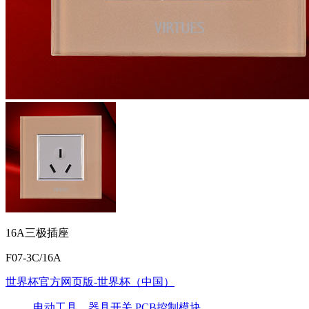
16A三极插座
F07-3C/16A
世界杯官方网页版-世界杯（中国）
电动工具、器具开关
PCB控制模块