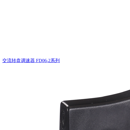
交流转盘调速器
FD06-2系列