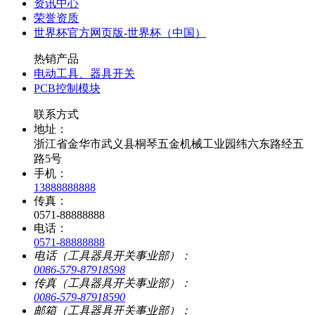
资讯中心
荣誉资质
世界杯官方网页版-世界杯（中国）
热销产品
电动工具、器具开关
PCB控制模块
联系方式
地址：
浙江省金华市武义县桐琴五金机械工业园纬六东路经五
路5号
手机：
13888888888
传真：
0571-88888888
电话：
0571-88888888
电话（工具器具开关事业部）：
0086-579-87918598
传真（工具器具开关事业部）：
0086-579-87918590
邮箱（工具器具开关事业部）：