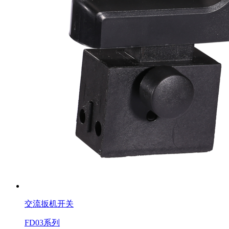
交流扳机开关
FD03系列