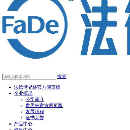
搜索
法德世界杯官方网页版
企业概况
公司简介
世界杯官方网页版
发展历程
证书荣誉
产品中心
资讯中心