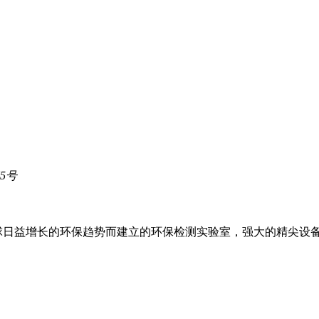
5号
全球日益增长的环保趋势而建立的环保检测实验室，强大的精尖设