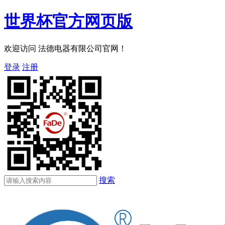
世界杯官方网页版
欢迎访问 法德电器有限公司官网！
登录
注册
搜索