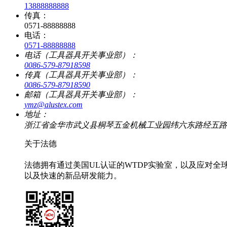
13888888888
传真：
0571-88888888
电话：
0571-88888888
电话（工具器具开关事业部）：
0086-579-87918598
传真（工具器具开关事业部）：
0086-579-87918590
邮箱（工具器具开关事业部）：
ymz@alustex.com
地址：
浙江省金华市武义县桐琴五金机械工业园纬六东路经五路
关于法德
法德拥有通过美国UL认证的WTDP实验室，以及应对
以及快速的新品研发能力。