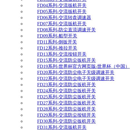
FD04系列-交流扳机开关
FD05系列-交流扳机开关
FD06系列-交流转盘调速器
FD07系列-交流扳机开关
FD08系列-防尘直流调速开关
FD09系列-船型开关
FD11系列-倒扳开关
FD12系列-推拉开关
FD13系列-交流按钮开关
FD15系列-交流防尘扳机开关
FD19系列-世界杯官方网页版-世界杯（中国）
FD20系列-交流防尘电子无级调速开关
FD22系列-交流防尘电子无级调速开关
FD23系列-交流防尘扳机开关
FD24系列-交流防尘扳机开关
FD25系列-交流防尘扳机开关
FD27系列-交流防尘扳机开关
FD28系列-交流防尘扳机开关
FD29系列-交流防尘按钮开关
FD30系列-交流防尘扳机开关
FD31系列-交流扳机开关