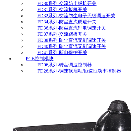
FD30系列-交流防尘扳机开关
FD31系列-交流扳机开关
FD32系列-交流防尘电子无级调速开关
FD34系列-防尘直流调速开关
FD36系列-防尘直流锂电调速开关
FD37系列-交流跷板开关
FD38系列-防尘直流无刷调速开关
FD40系列-防尘直流无刷调速开关
FD41系列-断电保护开关
PCB控制模块
FD06系列-转盘调速控制器
FD26系列-调速软启动/恒速恒功率控制器