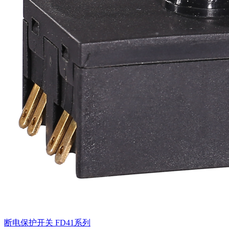
断电保护开关
FD41系列