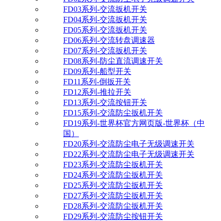
FD03系列-交流扳机开关
FD04系列-交流扳机开关
FD05系列-交流扳机开关
FD06系列-交流转盘调速器
FD07系列-交流扳机开关
FD08系列-防尘直流调速开关
FD09系列-船型开关
FD11系列-倒扳开关
FD12系列-推拉开关
FD13系列-交流按钮开关
FD15系列-交流防尘扳机开关
FD19系列-世界杯官方网页版-世界杯（中
国）
FD20系列-交流防尘电子无级调速开关
FD22系列-交流防尘电子无级调速开关
FD23系列-交流防尘扳机开关
FD24系列-交流防尘扳机开关
FD25系列-交流防尘扳机开关
FD27系列-交流防尘扳机开关
FD28系列-交流防尘扳机开关
FD29系列-交流防尘按钮开关