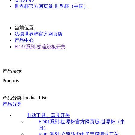
世界杯官方网页版-世界杯（中国）
当前位置
:
法德世界杯官方网页版
产品中心
FD37系列-交流跷板开关
产品展示
Products
产品分类 Product List
产品分类
电动工具、器具开关
FD01系列-世界杯官方网页版-世界杯（中
国）
FD02系列-交流防尘电子无级调速开关