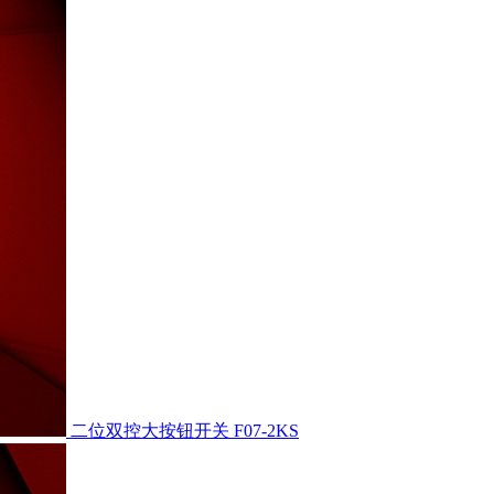
二位双控大按钮开关
F07-2KS