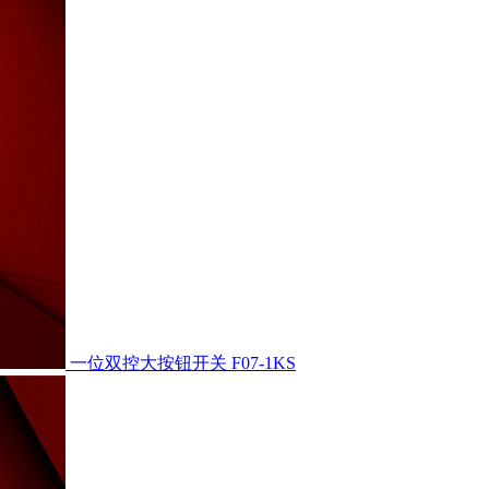
一位双控大按钮开关
F07-1KS