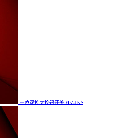
一位双控大按钮开关
F07-1KS