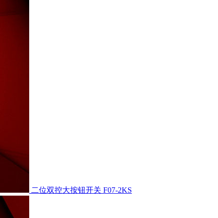
二位双控大按钮开关
F07-2KS