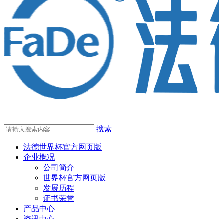
搜索
法德世界杯官方网页版
企业概况
公司简介
世界杯官方网页版
发展历程
证书荣誉
产品中心
资讯中心