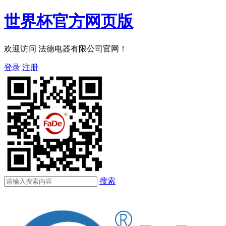
世界杯官方网页版
欢迎访问 法德电器有限公司官网！
登录
注册
搜索