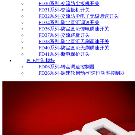
FD30系列-交流防尘扳机开关
FD31系列-交流扳机开关
FD32系列-交流防尘电子无级调速开关
FD34系列-防尘直流调速开关
FD36系列-防尘直流锂电调速开关
FD37系列-交流跷板开关
FD38系列-防尘直流无刷调速开关
FD40系列-防尘直流无刷调速开关
FD41系列-断电保护开关
PCB控制模块
FD06系列-转盘调速控制器
FD26系列-调速软启动/恒速恒功率控制器