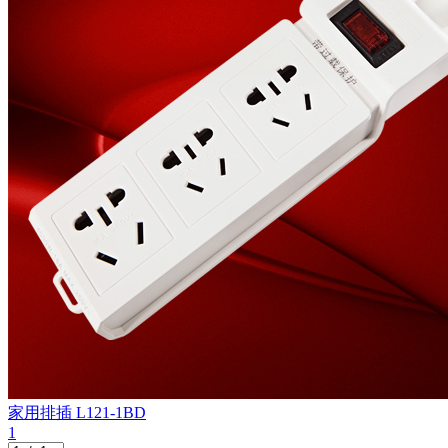
家用排插
L121-1BD
1