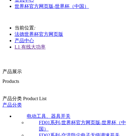
世界杯官方网页版-世界杯（中国）
当前位置
:
法德世界杯官方网页版
产品中心
L1 有线大功率
产品展示
Products
产品分类 Product List
产品分类
电动工具、器具开关
FD01系列-世界杯官方网页版-世界杯（中
国）
FD02系列-交流防尘电子无级调速开关