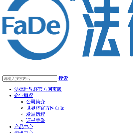
搜索
法德世界杯官方网页版
企业概况
公司简介
世界杯官方网页版
发展历程
证书荣誉
产品中心
资讯中心