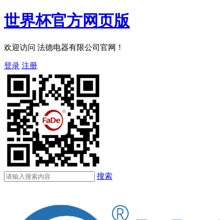
世界杯官方网页版
欢迎访问 法德电器有限公司官网！
登录
注册
搜索