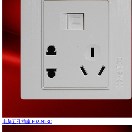
电脑五孔插座
F02-N23C