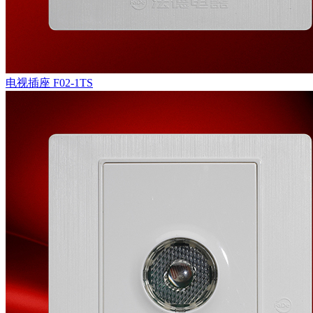
电视插座
F02-1TS