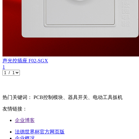
声光控插座
F02-SGX
1
热门关键词： PCB控制模块、器具开关、电动工具扳机
友情链接：
企业博客
法德世界杯官方网页版
企业概况