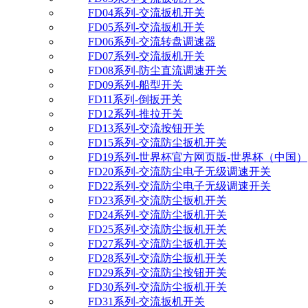
FD04系列-交流扳机开关
FD05系列-交流扳机开关
FD06系列-交流转盘调速器
FD07系列-交流扳机开关
FD08系列-防尘直流调速开关
FD09系列-船型开关
FD11系列-倒扳开关
FD12系列-推拉开关
FD13系列-交流按钮开关
FD15系列-交流防尘扳机开关
FD19系列-世界杯官方网页版-世界杯（中国）
FD20系列-交流防尘电子无级调速开关
FD22系列-交流防尘电子无级调速开关
FD23系列-交流防尘扳机开关
FD24系列-交流防尘扳机开关
FD25系列-交流防尘扳机开关
FD27系列-交流防尘扳机开关
FD28系列-交流防尘扳机开关
FD29系列-交流防尘按钮开关
FD30系列-交流防尘扳机开关
FD31系列-交流扳机开关