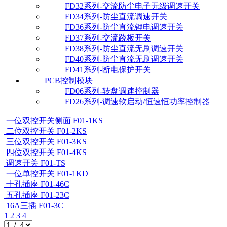
FD32系列-交流防尘电子无级调速开关
FD34系列-防尘直流调速开关
FD36系列-防尘直流锂电调速开关
FD37系列-交流跷板开关
FD38系列-防尘直流无刷调速开关
FD40系列-防尘直流无刷调速开关
FD41系列-断电保护开关
PCB控制模块
FD06系列-转盘调速控制器
FD26系列-调速软启动/恒速恒功率控制器
一位双控开关侧面
F01-1KS
二位双控开关
F01-2KS
三位双控开关
F01-3KS
四位双控开关
F01-4KS
调速开关
F01-TS
一位单控开关
F01-1KD
十孔插座
F01-46C
五孔插座
F01-23C
16A三插
F01-3C
1
2
3
4